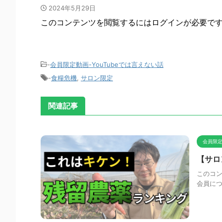
2024年5月29日
このコンテンツを閲覧するにはログインが必要で
-
会員限定動画-YouTubeでは言えない話
-
食糧危機
,
サロン限定
関連記事
会員限定
【サロ
このコン
会員に