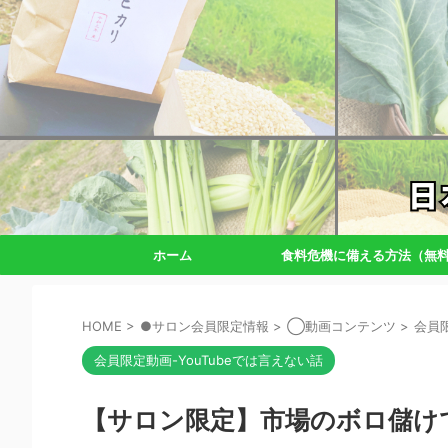
ホーム
食料危機に備える方法（無
HOME
>
●サロン会員限定情報
>
◯動画コンテンツ
>
会員限
会員限定動画-YouTubeでは言えない話
【サロン限定】市場のボロ儲け