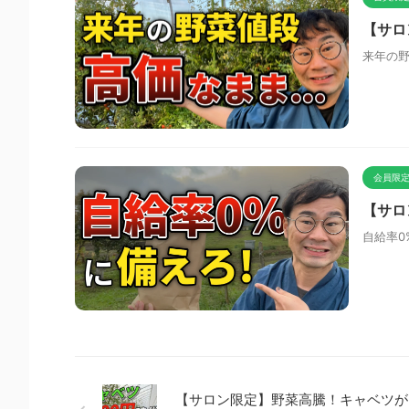
【サロ
来年の野
会員限定
【サロ
自給率0
【サロン限定】野菜高騰！キャベツが