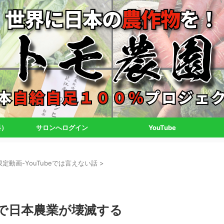
料）
サロンへログイン
YouTube
定動画-YouTubeでは言えない話
>
で日本農業が壊滅する