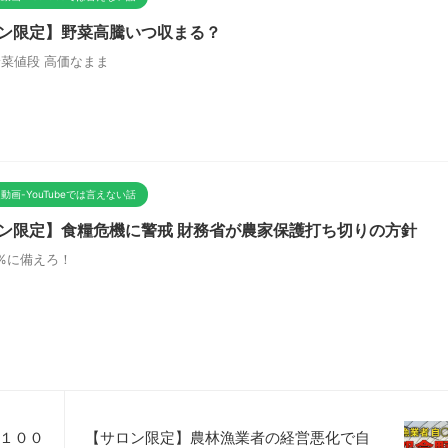
ン限定】野菜高騰いつ収まる？
菜値段 高価なまま
動画-YouTubeでは言えない話
ン限定】食糧危機に警戒 財務省が農家保護打ち切りの方針
%に備えろ！
１００
【サロン限定】農林漁業者の経営悪化で自