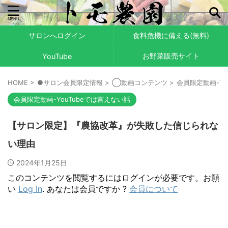
サロンへログイン
食料危機に備える(無料)
お野菜販売サイト
YouTube
HOME
>
●サロン会員限定情報
>
◯動画コンテンツ
>
会員限定動画-Yo
会員限定動画-YouTubeでは言えない話
【サロン限定】『農協改革』が失敗した信じられな
い理由
2024年1月25日
このコンテンツを閲覧するにはログインが必要です。お願
い
Log In
. あなたは会員ですか ?
会員について