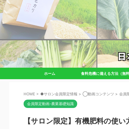
ホーム
食料危機に備える方法（無
HOME
>
●サロン会員限定情報
>
◯動画コンテンツ
>
会員
会員限定動画-農業基礎知識
【サロン限定】有機肥料の使い