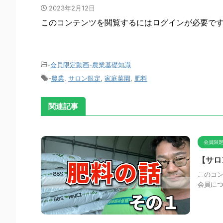
2023年2月12日
このコンテンツを閲覧するにはログインが必要で
-
会員限定動画-農業基礎知識
-
農業
,
サロン限定
,
家庭菜園
,
肥料
関連記事
会員限定
【サロ
このコン
会員に