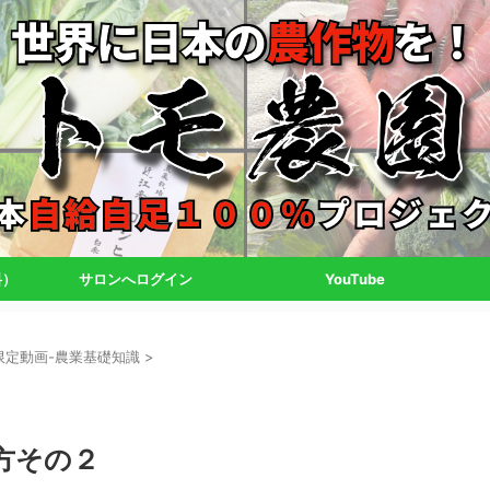
料）
サロンへログイン
YouTube
限定動画-農業基礎知識
>
方その２