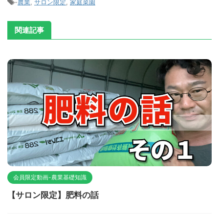
-
農業
,
サロン限定
,
家庭菜園
関連記事
会員限定動画-農業基礎知識
【サロン限定】肥料の話