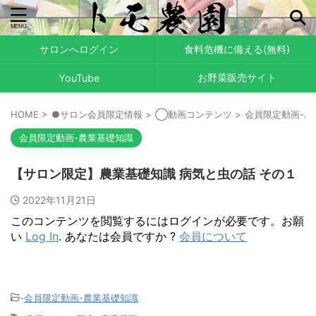
サロンへログイン
食料危機に備える(無料)
お野菜販売サイト
YouTube
HOME
>
●サロン会員限定情報
>
◯動画コンテンツ
>
会員限定動画-農
会員限定動画-農業基礎知識
【サロン限定】農業基礎知識 病気と虫の話 その１
2022年11月21日
このコンテンツを閲覧するにはログインが必要です。お願
い
Log In
. あなたは会員ですか ?
会員について
-
会員限定動画-農業基礎知識