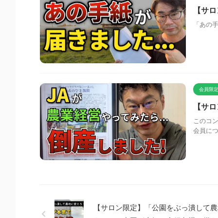
【サロ
「あの
会員限定
【サロ
このコン
会員に
【サロン限定】「公園をぶっ潰して農