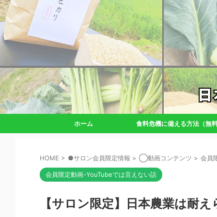
ホーム
食料危機に備える方法（無
HOME
>
●サロン会員限定情報
>
◯動画コンテンツ
>
会員限
会員限定動画-YouTubeでは言えない話
【サロン限定】日本農業は耐え