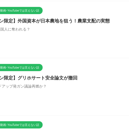
動画-YouTubeでは言えない話
ン限定】外国資本が日本農地を狙う！農業支配の実態
外国人に奪われる？
動画-YouTubeでは言えない話
ン限定】グリホサート安全論文が撤回
ドアップ発ガン議論再燃か？
動画-YouTubeでは言えない話