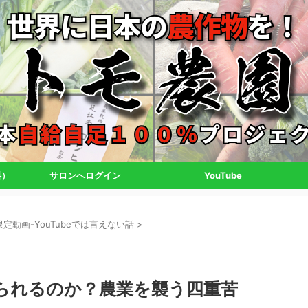
料）
サロンへログイン
YouTube
定動画-YouTubeでは言えない話
>
られるのか？農業を襲う四重苦