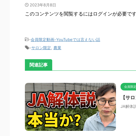
2023年8月8日
このコンテンツを閲覧するにはログインが必要で
-
会員限定動画-YouTubeでは言えない話
-
サロン限定
,
農業
関連記事
会員限定
【サロ
JA解体