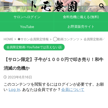
サロンへログイン
食料危機に備える(無料)
お野菜販売サイト
YouTube
HOME
>
●サロン会員限定情報
>
◯動画コンテンツ
>
会員限定動画-Yo
会員限定動画-YouTubeでは言えない話
【サロン限定】子牛が１０００円で叩き売り！和牛
消滅の危機か
2023年6月16日
このコンテンツを閲覧するにはログインが必要です。お願
い
Log In
. あなたは会員ですか ?
会員について