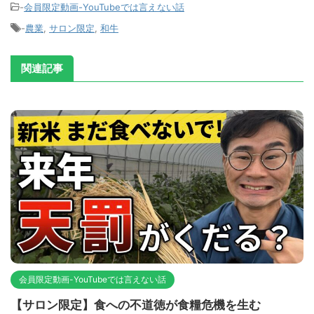
-
会員限定動画-YouTubeでは言えない話
-
農業
,
サロン限定
,
和牛
関連記事
会員限定動画-YouTubeでは言えない話
【サロン限定】食への不道徳が食糧危機を生む