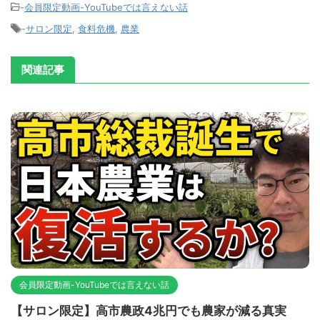
-
会員限定動画-YouTubeでは言えない話
-
サロン限定
,
食料危機
,
農業
関連記事
会員限定動画-YouTubeでは言えない話
【サロン限定】高市農政4兆円でも農家が減る真実