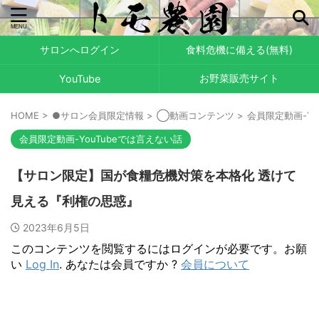
サロンへログイン
食料危機に備える(無料)
お野菜販売サイト
YouTube
HOME
>
●サロン会員限定情報
>
◯動画コンテンツ
>
会員限定動画-Yo
会員限定動画-YouTubeでは言えない話
【サロン限定】国が食糧危機対策を本格化 透けて
見える『利権の思惑』
2023年6月5日
このコンテンツを閲覧するにはログインが必要です。お願
い
Log In
. あなたは会員ですか ?
会員について