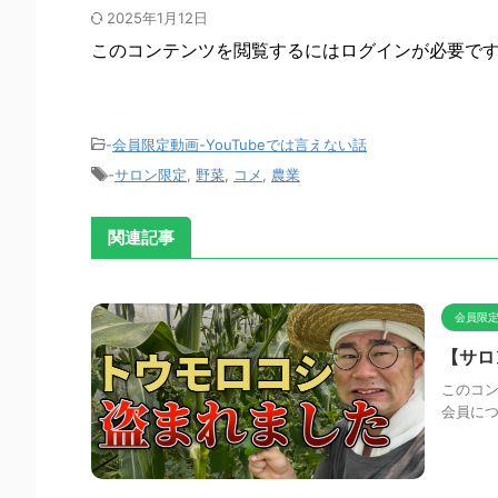
2025年1月12日
このコンテンツを閲覧するにはログインが必要で
-
会員限定動画-YouTubeでは言えない話
-
サロン限定
,
野菜
,
コメ
,
農業
関連記事
会員限定
【サロ
このコン
会員に