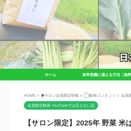
ホーム
食料危機に備える方法（無
HOME
>
●サロン会員限定情報
>
◯動画コンテンツ
>
会員限
会員限定動画-YouTubeでは言えない話
【サロン限定】2025年 野菜 