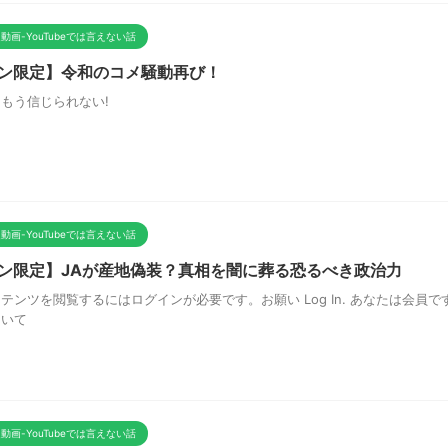
動画-YouTubeでは言えない話
ン限定】令和のコメ騒動再び！
もう信じられない!
動画-YouTubeでは言えない話
ン限定】JAが産地偽装？真相を闇に葬る恐るべき政治力
テンツを閲覧するにはログインが必要です。お願い Log In. あなたは会員です
ついて
動画-YouTubeでは言えない話