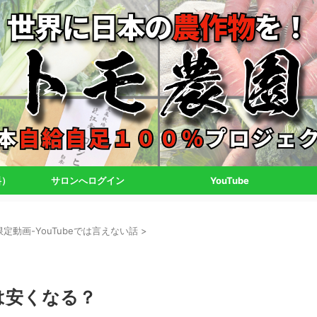
料）
サロンへログイン
YouTube
定動画-YouTubeでは言えない話
>
米は安くなる？