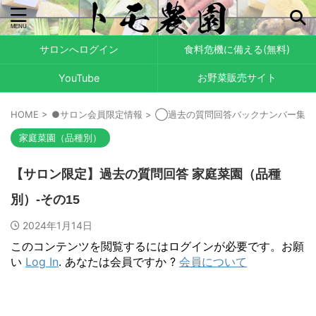
サロンへログイン
食料危機に備える(無料)
お野菜販売サイト
YouTube
HOME
>
●サロン会員限定情報
>
◯過去の質問回答バックナンバー集
>
家庭菜園（品種別）
【サロン限定】過去の質問回答 家庭菜園（品種
別）-その15
2024年1月14日
このコンテンツを閲覧するにはログインが必要です。お願
い
Log In
. あなたは会員ですか ?
会員について