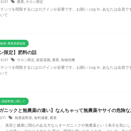
10/31
農業
,
サロン限定
テンツを閲覧するにはログインが必要です。お願い Log In. あなたは会員です
ついて
動画-農業基礎知識
ン限定】肥料の話
10/31
サロン限定
,
家庭菜園
,
農業
,
食糧危機
テンツを閲覧するにはログインが必要です。お願い Log In. あなたは会員です
ついて
-国産野菜に関して
ガニックと無農薬の違い】なんちゃって無農薬ヤサイの危険な
6/11
無農薬野菜
,
食料備蓄
,
農業
す、 美容と健康に関心のある方ならオーガニックや無農薬という表示を気にし