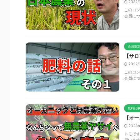
2022/
このコン
会員に
会員限定
【サロ
2022/
このコン
会員に
無料記事
【オー
2023/
トモで