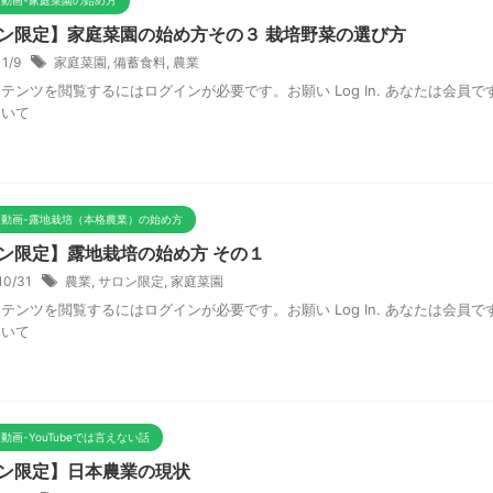
動画-家庭菜園の始め方
ン限定】家庭菜園の始め方その３ 栽培野菜の選び方
11/9
家庭菜園
,
備蓄食料
,
農業
テンツを閲覧するにはログインが必要です。お願い Log In. あなたは会員です
ついて
定動画-露地栽培（本格農業）の始め方
ン限定】露地栽培の始め方 その１
10/31
農業
,
サロン限定
,
家庭菜園
テンツを閲覧するにはログインが必要です。お願い Log In. あなたは会員です
ついて
動画-YouTubeでは言えない話
ン限定】日本農業の現状