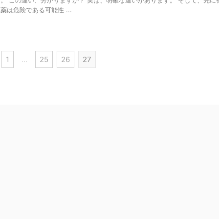
。 この違い、分かりますか？ 実は、明確な違いがあります。 そして、先に
薬は危険である可能性 ...
1
…
25
26
27