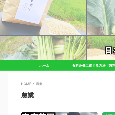
ホーム
食料危機に備える方法（無
HOME
>
農業
農業