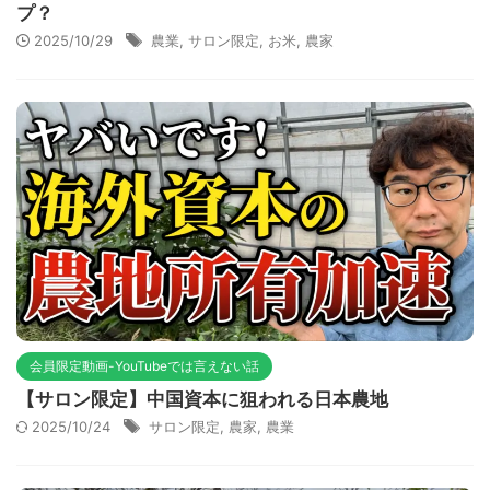
プ？
2025/10/29
農業
,
サロン限定
,
お米
,
農家
会員限定動画-YouTubeでは言えない話
【サロン限定】中国資本に狙われる日本農地
2025/10/24
サロン限定
,
農家
,
農業