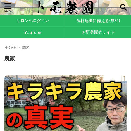
サロンへログイン
食料危機に備える(無料)
お野菜販売サイト
YouTube
HOME
>
農家
農家