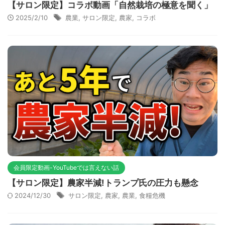
【サロン限定】コラボ動画「自然栽培の極意を聞く」
2025/2/10
農業
,
サロン限定
,
農家
,
コラボ
会員限定動画-YouTubeでは言えない話
【サロン限定】農家半減!トランプ氏の圧力も懸念
2024/12/30
サロン限定
,
農家
,
農業
,
食糧危機