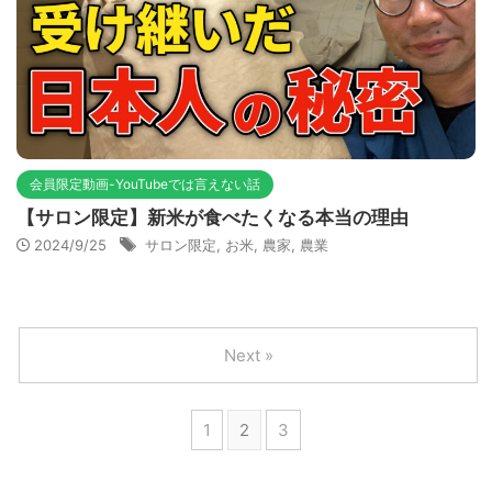
会員限定動画-YouTubeでは言えない話
【サロン限定】新米が食べたくなる本当の理由
2024/9/25
サロン限定
,
お米
,
農家
,
農業
Next »
1
2
3