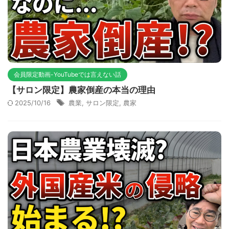
会員限定動画-YouTubeでは言えない話
【サロン限定】農家倒産の本当の理由
2025/10/16
農業
,
サロン限定
,
農家