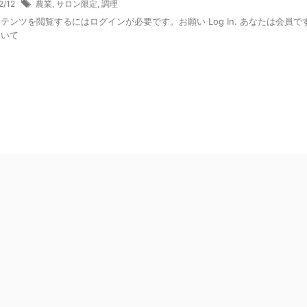
2/12
農業
,
サロン限定
,
調理
テンツを閲覧するにはログインが必要です。お願い Log In. あなたは会員です
ついて