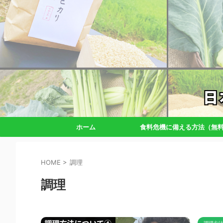
ホーム
食料危機に備える方法（無
HOME
>
調理
調理