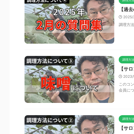
調理方
【過去
2025/
調理方法
調理方
【サロ
2023
このコン
会員に
調理方
【サロ