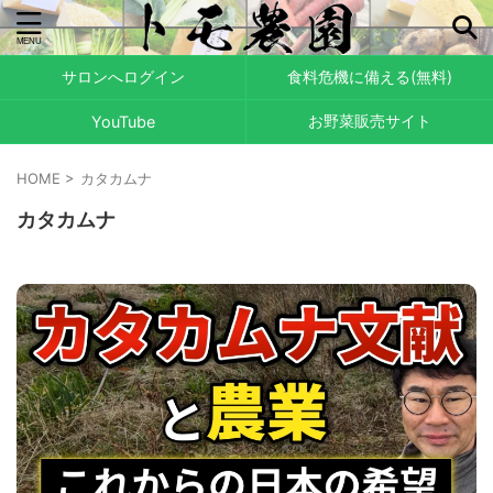
サロンへログイン
食料危機に備える(無料)
お野菜販売サイト
YouTube
HOME
>
カタカムナ
カタカムナ