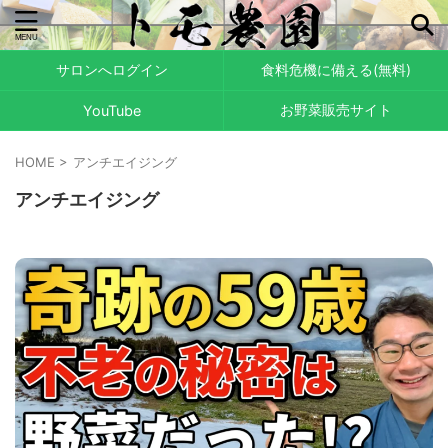
サロンへログイン
食料危機に備える(無料)
お野菜販売サイト
YouTube
HOME
>
アンチエイジング
アンチエイジング