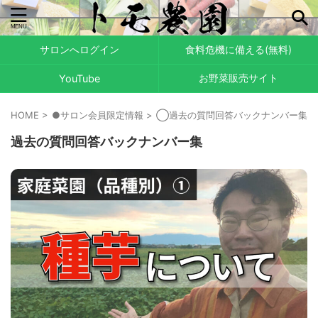
サロンへログイン
食料危機に備える(無料)
お野菜販売サイト
YouTube
HOME
>
●サロン会員限定情報
>
◯過去の質問回答バックナンバー集
>
過去の質問回答バックナンバー集